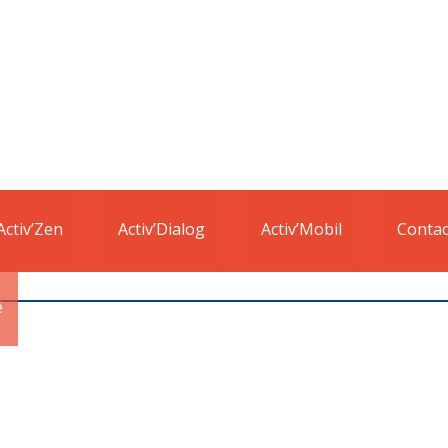
Activ’Zen
Activ’Dialog
Activ’Mobil
Contac
é