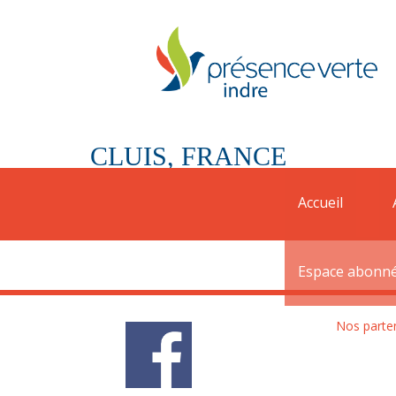
CLUIS, FRANCE
Une convention a été signée avec la commune d
Accueil
coordonnées de la mairie
: 02 54 31 21 06
Espace abonn
Nos parte