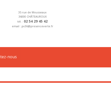
35 rue de Mousseaux
36000 CHÂTEAUROUX
02 54 29 45 42
tél. :
email : pv36@presenceverte.fr
 forfait d’installation.
tez-nous