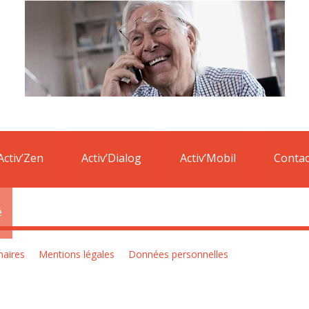
e Cluis.
Ainsi vous pouvez bénéficier d’une réduction de 25€ TTC sur le
Activ’Zen
Activ’Dialog
Activ’Mobil
Contac
é
naires
Mentions légales
Données personnelles