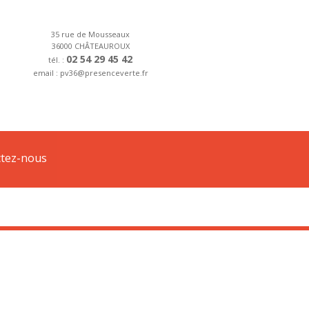
35 rue de Mousseaux
36000 CHÂTEAUROUX
02 54 29 45 42
tél. :
email : pv36@presenceverte.fr
TTC sur le forfait d’installation.
tez-nous