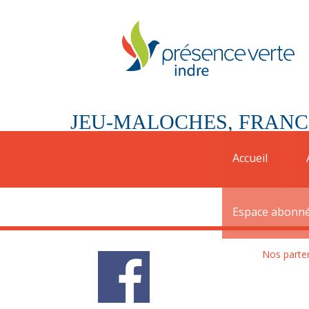
JEU-MALOCHES, FRANC
Une convention a été signée avec la commune 
Accueil
coordonnées de la mairie
: 02 54 40 83 45
Espace abonn
Nos parte