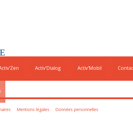
E
de Jeu-Maloches.
Ainsi vous pouvez bénéficier d’une réduction de 25€ 
Activ’Zen
Activ’Dialog
Activ’Mobil
Contac
é
naires
Mentions légales
Données personnelles