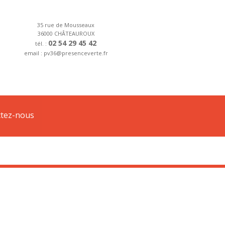
35 rue de Mousseaux
36000 CHÂTEAUROUX
02 54 29 45 42
tél. :
email : pv36@presenceverte.fr
e forfait d’installation.
tez-nous