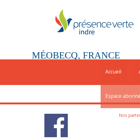
MÉOBECQ, FRANCE
Une convention a été signée avec la commune
Accueil
coordonnées de la mairie
: 02 54 39 43 15
Espace abonn
Nos parte