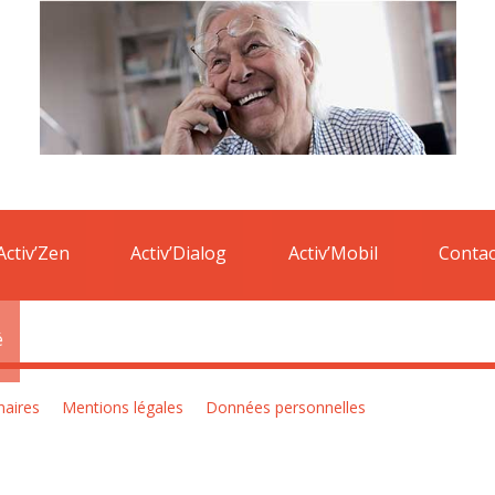
 de Méobecq.
Ainsi vous pouvez bénéficier d’une réduction de 50% sur l
Activ’Zen
Activ’Dialog
Activ’Mobil
Contac
é
naires
Mentions légales
Données personnelles