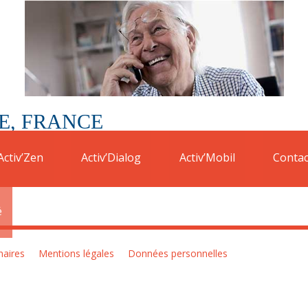
E, FRANCE
e Pouligny-Saint-Pierre.
Ainsi vous pouvez bénéficier d’une réductio
Activ’Zen
Activ’Dialog
Activ’Mobil
Contac
é
naires
Mentions légales
Données personnelles