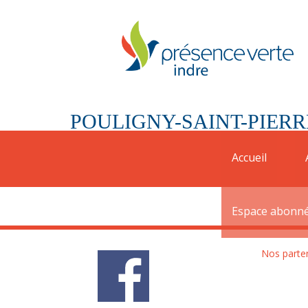
POULIGNY-SAINT-PIERR
Une convention a été signée avec la commune d
Accueil
coordonnées de la mairie
: 02 54 37 10 01
Espace abonn
Nos parte