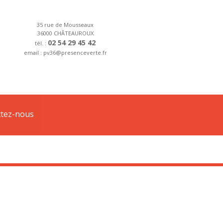
35 rue de Mousseaux
36000 CHÂTEAUROUX
02 54 29 45 42
tél. :
email : pv36@presenceverte.fr
n de 25€ TTC sur le forfait d’installation.
tez-nous